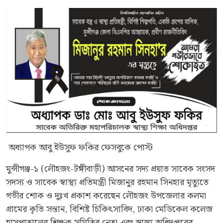
অধ্যাপক আবু ইউসুফ ফকির ফেসবুকে পোস্ট
মুন্সীগঞ্জ-১ (লৌহজং-টঙ্গীবাড়ী) আসনের সদ্য প্রয়াত সাবেক সংসদ
সদস্য ও সাবেক স্বাস্থ্য প্রতিমন্ত্রী মিজানুর রহমান সিনহার মৃত্যুতে
গভীর শোক ও দুঃখ প্রকাশ করেছেন লৌহজং উপজেলার কলমা
গ্রামের কৃতি সন্তান, বিশিষ্ট চিকিৎসাবিদ, ঢাকা মেডিকেল কলেজ
হাসপাতালের শিক্ষক সমিতির নেতা এবং স্বাস্থ্য অধিদপ্তরের