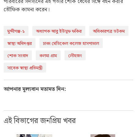
পরিবারের সদস্যদের এই গভীর শোক ধৈর্যের সঙ্গে বহন করার
তৌফিক কামনা করেন।
মুন্সীগঞ্জ-১
অধ্যাপক আবু ইউসুফ ফকির
অধিকারপত্র ডটকম
স্বাস্থ্য অধিদপ্তর
ঢাকা মেডিকেল কলেজ হাসপাতাল
শোক সংবাদ
কলমা গ্রাম
লৌহজং
সাবেক স্বাস্থ্য প্রতিমন্ত্রী
আপনার মূল্যবান মতামত দিন:
এই বিভাগের জনপ্রিয় খবর