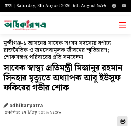
ঢাকা | Saturday, 8th August 2026, ৮th August ২০২৬
মুন্সীগঞ্জ-১ আসনের সাবেক সংসদ সদস্যের বর্ণাঢ্য
রাজনৈতিক ও জনসেবামূলক জীবনের স্মৃতিচারণ;
শোকসন্তপ্ত পরিবারের প্রতি সমবেদনা
সাবেক স্বাস্থ্য প্রতিমন্ত্রী মিজানুর রহমান
সিনহার মৃত্যুতে অধ্যাপক আবু ইউসুফ
ফকিরের গভীর শোক
odhikarpatra
প্রকাশিত: ১৭ May ২০২৬ ২১:৪৮