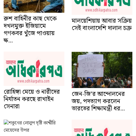
রুশ বাহিনীর কাছ থেকে
মালয়েশিয়ায় আবার সক্রিয়
দখলমুক্ত ইজিয়ামে
সেই বাংলাদেশি দালাল চক্র
গণকবর খুঁজে পাওয়ায়
ক্ষ...
রোহিঙ্গা মেয়ে ও নারীদের
জেন-জি’র আন্দোলনের
নির্যাতন করছে রাখাইন
জয়, পদত্যাগ করলেন
সেনারা
ভারতের শিক্ষামন্ত্রী ধর...