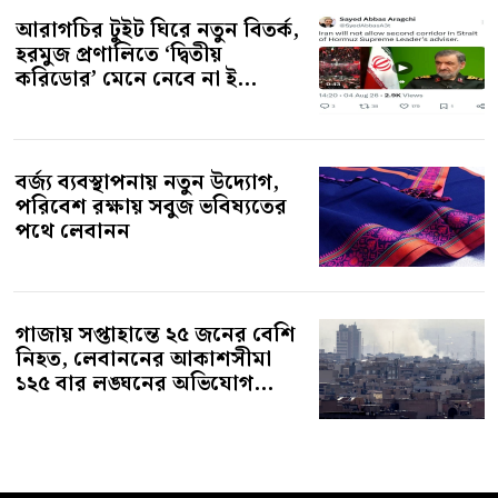
হরমুজ প্রণালিতে ‘দ্বিতীয়
করিডোর’ মেনে নেবে না ই...
বর্জ্য ব্যবস্থাপনায় নতুন উদ্যোগ,
পরিবেশ রক্ষায় সবুজ ভবিষ্যতের
পথে লেবানন
গাজায় সপ্তাহান্তে ২৫ জনের বেশি
নিহত, লেবাননের আকাশসীমা
১২৫ বার লঙ্ঘনের অভিযোগ...
উপদেষ্টা সম্পাদক মন্ডলীর সদস্য: অধ্যাপক ড. মাহবুবুর