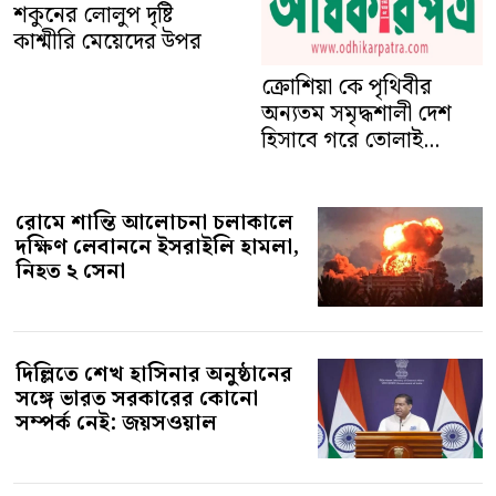
শকুনের লোলুপ দৃষ্টি
কাশ্মীরি মেয়েদের উপর
ক্রোশিয়া কে পৃথিবীর
অন্যতম সমৃদ্ধশালী দেশ
হিসাবে গরে তোলাই...
রোমে শান্তি আলোচনা চলাকালে
দক্ষিণ লেবাননে ইসরাইলি হামলা,
নিহত ২ সেনা
দিল্লিতে শেখ হাসিনার অনুষ্ঠানের
সঙ্গে ভারত সরকারের কোনো
সম্পর্ক নেই: জয়সওয়াল
আরাগচির টুইট ঘিরে নতুন বিতর্ক,